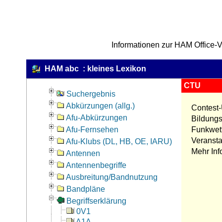
Informationen zur HAM Office-V
HAM abc : kleines Lexikon
CTU
Suchergebnis
Abkürzungen (allg.)
Contest-
Afu-Abkürzungen
Bildungs
Afu-Fernsehen
Funkwett
Veranst
Afu-Klubs (DL, HB, OE, IARU)
Mehr Inf
Antennen
Antennenbegriffe
Ausbreitung/Bandnutzung
Bandpläne
Begriffserklärung
0V1
A1A