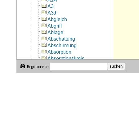
A3
A3J
Abgleich
Abgriff
Ablage
Abschattung
Abschirmung
Absorption
Absorptionskreis
Abstimmen
Abstrahlung
ADIF
Amateurfunkdienst
Amateurfunker
Amateurfunkzeugnis
Amplitude
Arduino
AREDN
Assembler
Audio
Audion