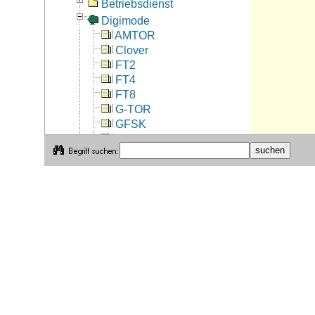
Betriebsdienst
Digimode
AMTOR
Clover
FT2
FT4
FT8
G-TOR
GFSK
HELL
JT65
MFSK
MFSK16
MT63
Packet Radio
PACTOR
PSK
PSK-Reporter
PSK31
RTTY
SSTV