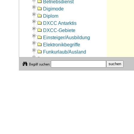
Betriebsdienst
Digimode
Diplom
DXCC Antarktis
DXCC-Gebiete
Einsteiger/Ausbildung
Elektronikbegriffe
Funkurlaub/Ausland
Funkwellenausbreitung
Funkwetter
Gesetz/Verordnung (DL)
Internet-Begriffe
Internet-Tipp
Jux-Begriffe/Humoriges
Koaxialkabeldaten
Kontest
Kosten/Gebühren
Jährliche Kosten
Kosten/Gebühren