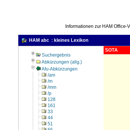
Informationen zur HAM Office-V
HAM abc : kleines Lexikon
SOTA
Suchergebnis
Abkürzungen (allg.)
Afu-Abkürzungen
/am
/m
/mm
/p
128
161
33
44
51
55