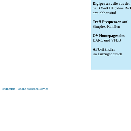
Digipeater
, die aus der
ca. 3 Watt HF (ohne Ric
erreichbar sind
Treff-Frequenzen
auf
Simplex-Kanälen
OV-Homepages
des
DARC und VFDB
AFU-Händler
im Einzugsbereich
onlinemars - Online Marketing Service