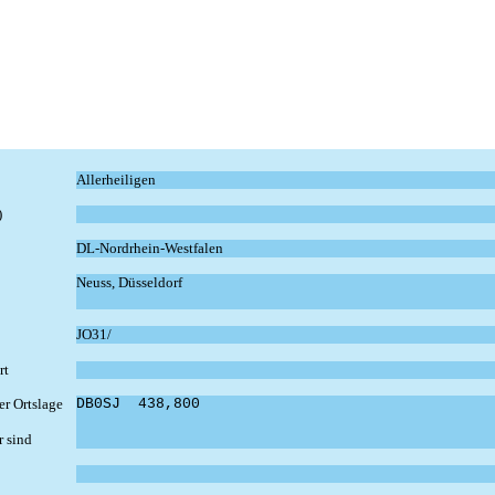
Allerheiligen
)
DL-Nordrhein-Westfalen
Neuss, Düsseldorf
JO31/
rt
der Ortslage
DB0SJ  438,800
r sind