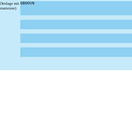
 Ortslage mit
DB0OVN
htantenne)