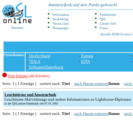
Amateurfunk-auf den Punkt gebracht
Information
Funkbetrieb
Ausbildung
QSL
Verein,Club
Länder-Info
Startseite
Homepages
Fokus
aktuelle HAM-Events
|
Unterthemen:
Deutschland
Europa
TEN-X
IOTA
Software/Datenbank
Neue Einträge
(alle Rubriken)
Seite: 1 ( 1 Einträge ) sortiert nach:
Titel
nach Datum sortieren
Datum
nach 
Leuchttürme und Amateurfunk
Leuchtturm-Aktivitätstage und andere Informationen zu Lighthouse-Diplomen.
in der QSLonline-Datenbank seit:07.01.2002
Seite: 1 ( 1 Einträge ) sortiert nach:
Titel
nach Datum sortieren
Datum
nach 