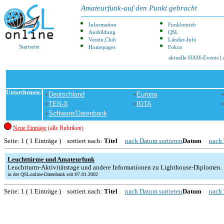
Amateurfunk-auf den Punkt gebracht
Information
Funkbetrieb
Ausbildung
QSL
Verein,Club
Länder-Info
Startseite
Homepages
Fokus
aktuelle HAM-Events
|
Unterthemen:
Deutschland
Europa
TEN-X
IOTA
Software/Datenbank
Neue Einträge
(alle Rubriken)
Seite: 1 ( 1 Einträge ) sortiert nach:
Titel
nach Datum sortieren
Datum
nach 
Leuchttürme und Amateurfunk
Leuchtturm-Aktivitätstage und andere Informationen zu Lighthouse-Diplomen.
in der QSLonline-Datenbank seit:07.01.2002
Seite: 1 ( 1 Einträge ) sortiert nach:
Titel
nach Datum sortieren
Datum
nach 