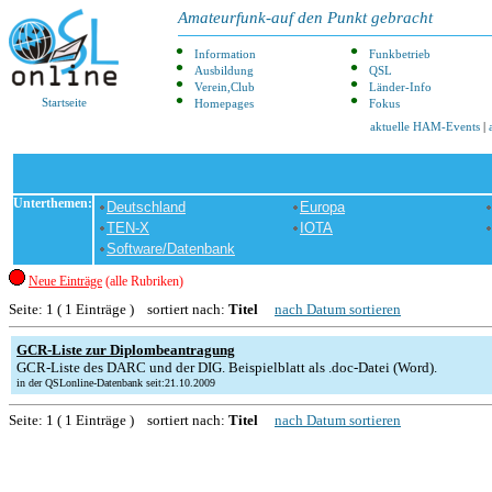
Amateurfunk-auf den Punkt gebracht
Information
Funkbetrieb
Ausbildung
QSL
Verein,Club
Länder-Info
Startseite
Homepages
Fokus
aktuelle HAM-Events
|
Unterthemen:
Deutschland
Europa
TEN-X
IOTA
Software/Datenbank
Neue Einträge
(alle Rubriken)
Seite: 1 ( 1 Einträge ) sortiert nach:
Titel
nach Datum sortieren
GCR-Liste zur Diplombeantragung
GCR-Liste des DARC und der DIG. Beispielblatt als .doc-Datei (Word).
in der QSLonline-Datenbank seit:21.10.2009
Seite: 1 ( 1 Einträge ) sortiert nach:
Titel
nach Datum sortieren