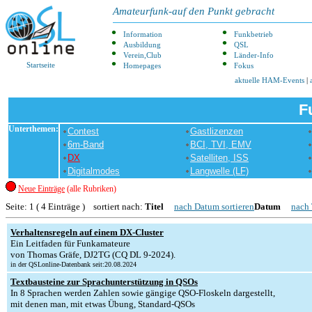
Amateurfunk-auf den Punkt gebracht
Information
Funkbetrieb
Ausbildung
QSL
Verein,Club
Länder-Info
Startseite
Homepages
Fokus
aktuelle HAM-Events
|
F
Unterthemen:
Contest
Gastlizenzen
6m-Band
BCI, TVI, EMV
DX
Satelliten, ISS
Digitalmodes
Langwelle (LF)
Neue Einträge
(alle Rubriken)
Seite: 1 ( 4 Einträge ) sortiert nach:
Titel
nach Datum sortieren
Datum
nach 
Verhaltensregeln auf einem DX-Cluster
Ein Leitfaden für Funkamateure
von Thomas Gräfe, DJ2TG (CQ DL 9-2024).
in der QSLonline-Datenbank seit:20.08.2024
Textbausteine zur Sprachunterstützung in QSOs
In 8 Sprachen werden Zahlen sowie gängige QSO-Floskeln dargestellt,
mit denen man, mit etwas Übung, Standard-QSOs