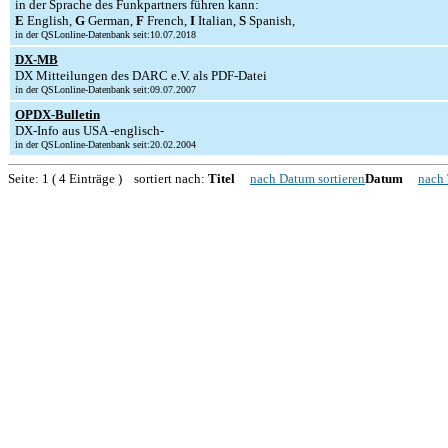
in der Sprache des Funkpartners führen kann:
E
English,
G
German,
F
French,
I
Italian,
S
Spanish,
in der QSLonline-Datenbank seit:10.07.2018
DX-MB
DX Mitteilungen des DARC e.V. als PDF-Datei
in der QSLonline-Datenbank seit:09.07.2007
OPDX-Bulletin
DX-Info aus USA -englisch-
in der QSLonline-Datenbank seit:20.02.2004
Seite: 1 ( 4 Einträge ) sortiert nach:
Titel
nach Datum sortieren
Datum
nach 