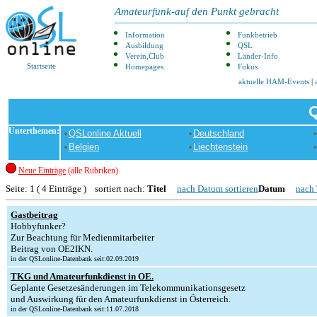
Amateurfunk-auf den Punkt gebracht
Information
Funkbetrieb
Ausbildung
QSL
Verein,Club
Länder-Info
Startseite
Homepages
Fokus
aktuelle HAM-Events
|
Q
Unterthemen:
QSLonline Aktuell
Deutschland
Belgien
Liechtenstein
Neue Einträge
(alle Rubriken)
Seite: 1 ( 4 Einträge ) sortiert nach:
Titel
nach Datum sortieren
Datum
nach 
Gastbeitrag
Hobbyfunker?
Zur Beachtung für Medienmitarbeiter
Beitrag von OE2IKN.
in der QSLonline-Datenbank seit:02.09.2019
TKG und Amateurfunkdienst in OE.
Geplante Gesetzesänderungen im Telekommunikationsgesetz
und Auswirkung für den Amateurfunkdienst in Österreich.
in der QSLonline-Datenbank seit:11.07.2018