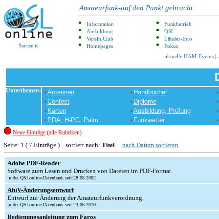
Amateurfunk-auf den Punkt gebracht
Information
Funkbetrieb
Ausbildung
QSL
Verein,Club
Länder-Info
Startseite
Homepages
Fokus
aktuelle HAM-Events
|
Unterthemen:
Antennen
Handbücher
Contest
Diplome
Karten
Ausbildung, Prüfung
PDA, H-PC, Palm
Funkwetter
Neue Einträge
(alle Rubriken)
Seite: 1 ( 7 Einträge ) sortiert nach:
Titel
nach Datum sortieren
Adobe PDF-Reader
Software zum Lesen und Drucken von Dateien im PDF-Format.
in der QSLonline-Datenbank seit:28.08.2002
AfuV-Änderungsentwurf
Entwurf zur Änderung der Amateurfunkverordnung.
in der QSLonline-Datenbank seit:23.06.2010
Bedienungsanleitung zum Faros