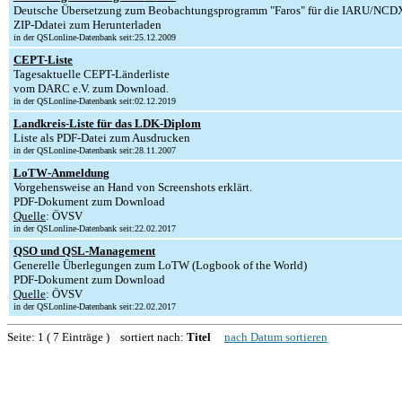
Deutsche Übersetzung zum Beobachtungsprogramm "Faros" für die IARU/NC
ZIP-Ddatei zum Herunterladen
in der QSLonline-Datenbank seit:25.12.2009
CEPT-Liste
Tagesaktuelle CEPT-Länderliste
vom DARC e.V. zum Download.
in der QSLonline-Datenbank seit:02.12.2019
Landkreis-Liste für das LDK-Diplom
Liste als PDF-Datei zum Ausdrucken
in der QSLonline-Datenbank seit:28.11.2007
LoTW-Anmeldung
Vorgehensweise an Hand von Screenshots erklärt.
PDF-Dokument zum Download
Quelle
: ÖVSV
in der QSLonline-Datenbank seit:22.02.2017
QSO und QSL-Management
Generelle Überlegungen zum LoTW (Logbook of the World)
PDF-Dokument zum Download
Quelle
: ÖVSV
in der QSLonline-Datenbank seit:22.02.2017
Seite: 1 ( 7 Einträge ) sortiert nach:
Titel
nach Datum sortieren