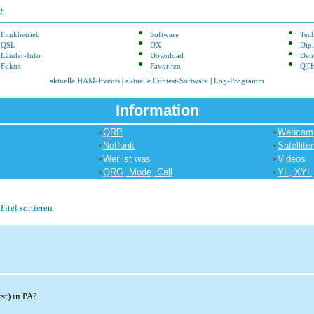
t
Funkbetrieb
Software
Tec
QSL
DX
Dip
Länder-Info
Download
Deu
Fokus
Favoriten
QTH
aktuelle HAM-Events
|
aktuelle Contest-Software
|
Log-Programm
Information
QRP
Webcam
Notfunk
Satellite
Wer ist was
Videos
QRG, Mode, Call
YL, XYL
Titel sortieren
st) in PA?