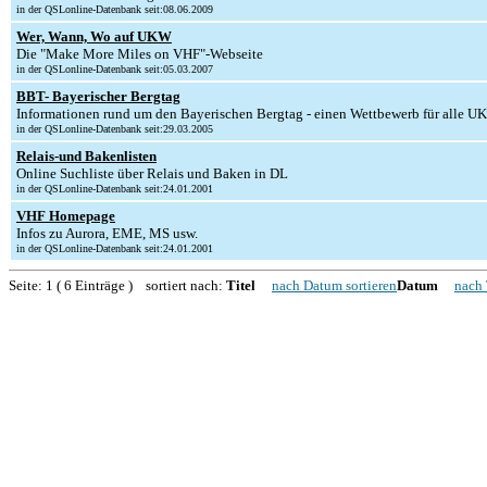
in der QSLonline-Datenbank seit:08.06.2009
Wer, Wann, Wo auf UKW
Die "Make More Miles on VHF"-Webseite
in der QSLonline-Datenbank seit:05.03.2007
BBT- Bayerischer Bergtag
Informationen rund um den Bayerischen Bergtag - einen Wettbewerb für alle U
in der QSLonline-Datenbank seit:29.03.2005
Relais-und Bakenlisten
Online Suchliste über Relais und Baken in DL
in der QSLonline-Datenbank seit:24.01.2001
VHF Homepage
Infos zu Aurora, EME, MS usw.
in der QSLonline-Datenbank seit:24.01.2001
Seite: 1 ( 6 Einträge ) sortiert nach:
Titel
nach Datum sortieren
Datum
nach 