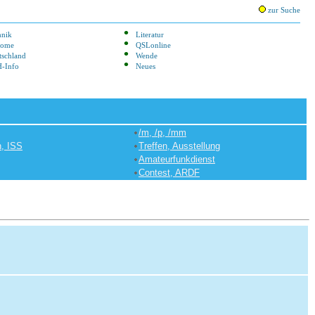
zur Suche
hnik
Literatur
lome
QSLonline
tschland
Wende
-Info
Neues
/m, /p, /mm
n, ISS
Treffen, Ausstellung
Amateurfunkdienst
Contest, ARDF