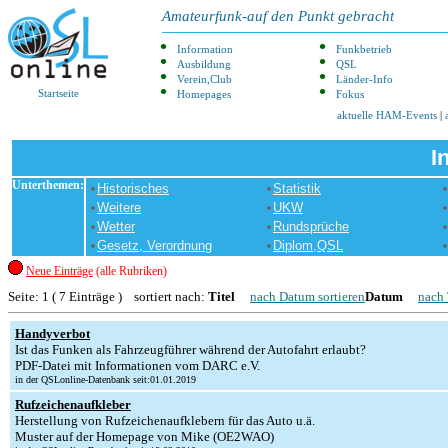
Amateurfunk-auf den Punkt gebracht
Information
Funkbetrieb
Ausbildung
QSL
Verein,Club
Länder-Info
Startseite
Homepages
Fokus
aktuelle HAM-Events
|
I
Unterthemen:
Historisches
Statistik
Weitere
UKW
Wetter
Rundsprüche
Gesetz, Verordnung
Diplom,QSL
Neue Einträge
(alle Rubriken)
Seite: 1 ( 7 Einträge ) sortiert nach:
Titel
nach Datum sortieren
Datum
nach 
Handyverbot
Ist das Funken als Fahrzeugführer während der Autofahrt erlaubt?
PDF-Datei mit Informationen vom DARC e.V.
in der QSLonline-Datenbank seit:01.01.2019
Rufzeichenaufkleber
Herstellung von Rufzeichenaufklebern für das Auto u.ä.
Muster auf der Homepage von Mike (OE2WAO)