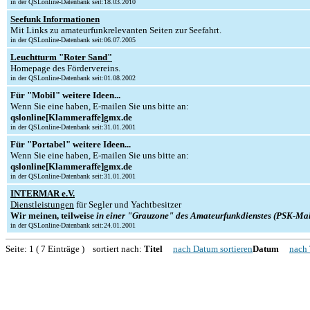
in der QSLonline-Datenbank seit:18.03.2010
Seefunk Informationen
Mit Links zu amateurfunkrelevanten Seiten zur Seefahrt.
in der QSLonline-Datenbank seit:06.07.2005
Leuchtturm "Roter Sand"
Homepage des Fördervereins.
in der QSLonline-Datenbank seit:01.08.2002
Für "Mobil" weitere Ideen...
Wenn Sie eine haben, E-mailen Sie uns bitte an:
qslonline[Klammeraffe]gmx.de
in der QSLonline-Datenbank seit:31.01.2001
Für "Portabel" weitere Ideen...
Wenn Sie eine haben, E-mailen Sie uns bitte an:
qslonline[Klammeraffe]gmx.de
in der QSLonline-Datenbank seit:31.01.2001
INTERMAR e.V.
Dienstleistungen
für Segler und Yachtbesitzer
Wir meinen, teilweise
in einer "Grauzone" des Amateurfunkdienstes (PSK-Mail
in der QSLonline-Datenbank seit:24.01.2001
Seite: 1 ( 7 Einträge ) sortiert nach:
Titel
nach Datum sortieren
Datum
nach 