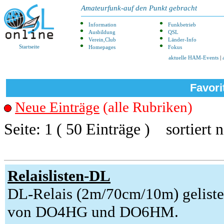
Amateurfunk-auf den Punkt gebracht
Information
Funkbetrieb
Ausbildung
QSL
Verein,Club
Länder-Info
Startseite
Homepages
Fokus
aktuelle HAM-Events
|
Favori
Neue Einträge
(alle Rubriken)
Seite: 1 ( 50 Einträge ) sortiert 
Relaislisten-DL
DL-Relais (2m/70cm/10m) geliste
von DO4HG und DO6HM.