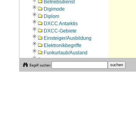
Betriebsdienst
Digimode
Diplom
DXCC Antarktis
DXCC-Gebiete
Einsteiger/Ausbildung
Elektronikbegriffe
Funkurlaub/Ausland
Funkwellenausbreitung
Funkwetter
Gesetz/Verordnung (DL)
Internet-Begriffe
Internet-Tipp
Jux-Begriffe/Humoriges
Koaxialkabeldaten
Kontest
Kosten/Gebühren
Morsen
Murphy